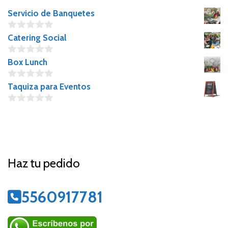
Servicio de Banquetes
0
Catering Social
o
u
0
Box Lunch
t
o
o
u
f
0
Taquiza para Eventos
t
5
o
o
u
f
0
t
5
o
o
u
f
t
5
o
f
Haz tu pedido
5
5560917781