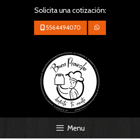
Saltar
Solicita una cotización:
al
contenido
5564494070
Menu